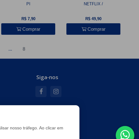
PI
NETFLIX /
R$ 7,90
R$ 49,90
Comprar
Comprar
...
8
Siga-nos
e
isar nosso tráfego. Ao clicar em