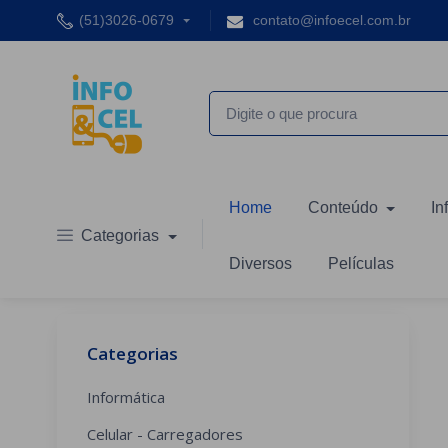
(51)3026-0679
contato@infoecel.com.br
Home
Conteúdo
In
Categorias
Diversos
Películas
Categorias
Informática
Celular - Carregadores