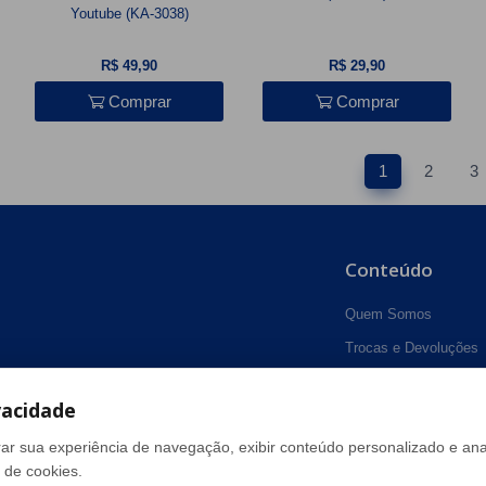
Youtube (KA-3038)
R$ 49,90
R$ 29,90
Comprar
Comprar
1
2
3
Conteúdo
Quem Somos
Trocas e Devoluções
Política de Privacidad
vacidade
Dúvidas Frequentes
Como Comprar
ar sua experiência de navegação, exibir conteúdo personalizado e anal
 de cookies.
Fale Conosco