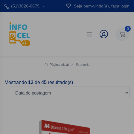
(51)3026-0679
Seja bem-vindo(a), faça login
0
Página Inicial
Escritório
Mostrando
12
de
45
resultado(s)