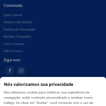
Conteúdo
Quem Somos
Trocas e Devoluções
Política de Privacidade
Dúvidas Frequentes
Como Comprar
Fale Conosco
Siga-nos
Nós valorizamos sua privacidade
Formas de pagamento
Nós utilizamos cookies para melhorar sua experiência de
navegação, exibir conteúdo personalizado e analisar nosso
tráfego. Ao clicar em "Aceitar", você consente com o uso de