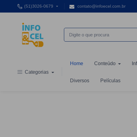
(51)3026-0679
contato@infoecel.com.br
Home
Conteúdo
In
Categorias
Diversos
Películas