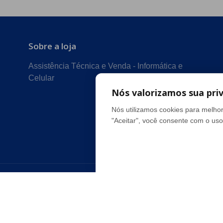
Sobre a loja
Assistência Técnica e Venda - Informática e
Celular
Nós valorizamos sua pri
Nós utilizamos cookies para melhor
"Aceitar", você consente com o uso
Formas de pagamento
Info&Cel - CNPJ: 49.945.655/0001-21 © Todos os direi