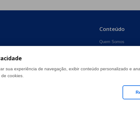
Conteúdo
Quem Somos
Trocas e Devoluções
vacidade
Política de Privacidad
ar sua experiência de navegação, exibir conteúdo personalizado e anal
Dúvidas Frequentes
 de cookies.
Como Comprar
Fale Conosco
R
tos reservados. 2026