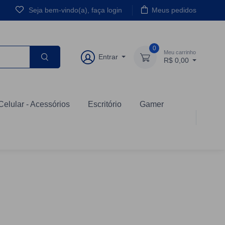
Seja bem-vindo(a), faça login
Meus pedidos
0
Meu carrinho
Entrar
R$ 0,00
Celular - Acessórios
Escritório
Gamer