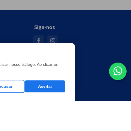
Siga-nos
e
isar nosso tráfego. Ao clicar em
ecusar
Aceitar
Segurança
Loja criada em