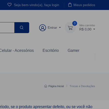
Seja bem-vindo(a), faça login
Meus pedidos
0
Meu carrinho
Entrar
R$ 0,00
Celular - Acessórios
Escritório
Gamer
Página Inicial
Trocas e Devoluções
ríodo, se o produto apresentar defeito, ou se você não