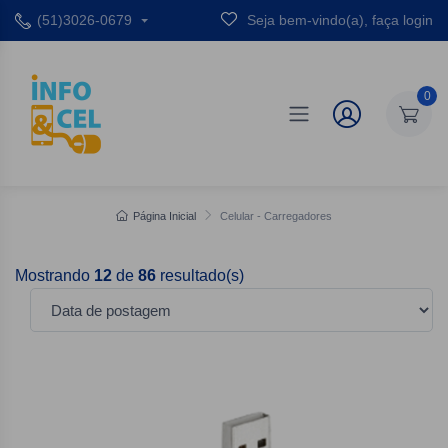
(51)3026-0679
Seja bem-vindo(a), faça login
0
Página Inicial
Celular - Carregadores
Mostrando
12
de
86
resultado(s)