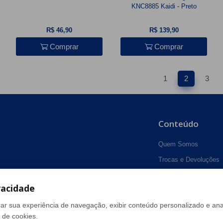
KNC8885 Kaidi - Preto
R$ 46,90
R$ 139,90
Comprar
Comprar
1
2
3
Conteúdo
Quem Somos
Trocas e Devoluções
Política de Privacidad
vacidade
Dúvidas Frequentes
Como Comprar
ar sua experiência de navegação, exibir conteúdo personalizado e anal
 de cookies.
Fale Conosco