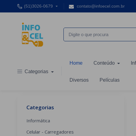
(51)3026-0679
contato@infoecel.com.br
Home
Conteúdo
In
Categorias
Diversos
Películas
Categorias
Informática
Celular - Carregadores