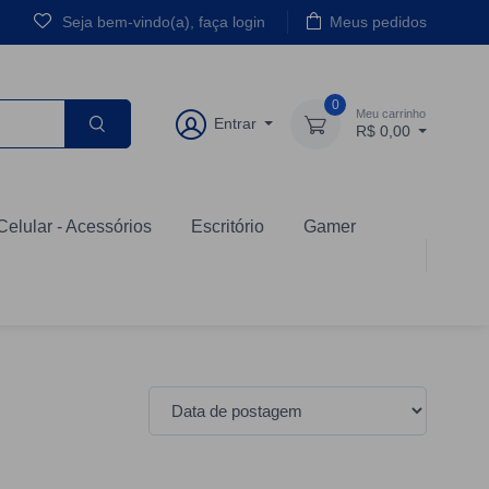
Seja bem-vindo(a), faça login
Meus pedidos
0
Meu carrinho
Entrar
R$ 0,00
Celular - Acessórios
Escritório
Gamer