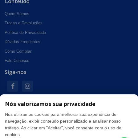
Conteúdo
Quem Somos
Trocas e Devoluções
Política de Privacidade
Dúvidas Frequentes
Como Comprar
Fale Conosco
Siga-nos
Nós valorizamos sua privacidade
Formas de pagamento
Nós utilizamos cookies para melhorar sua experiência de
navegação, exibir conteúdo personalizado e analisar nosso
tráfego. Ao clicar em "Aceitar", você consente com o uso de
Segurança
cookies.