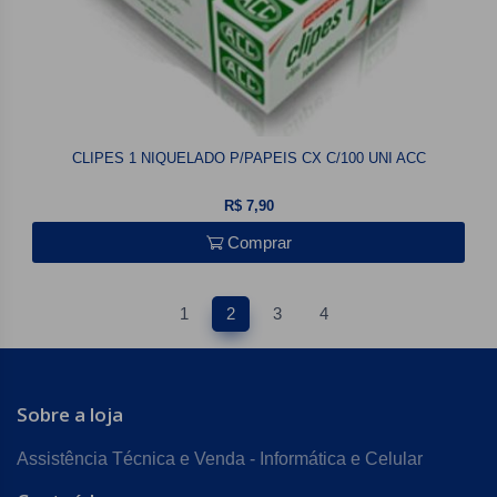
CLIPES 1 NIQUELADO P/PAPEIS CX C/100 UNI ACC
R$ 7,90
Comprar
1
2
3
4
Sobre a loja
Assistência Técnica e Venda - Informática e Celular