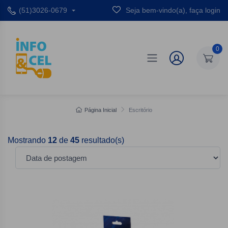
(51)3026-0679
Seja bem-vindo(a), faça login
0
Página Inicial
Escritório
Mostrando
12
de
45
resultado(s)