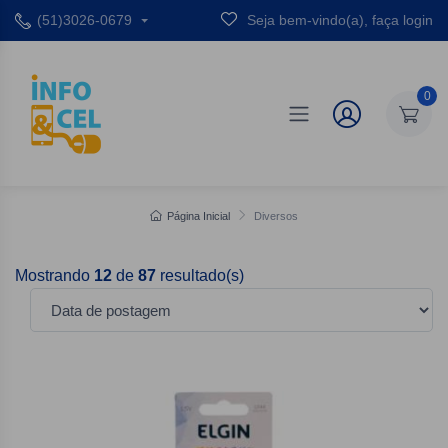
(51)3026-0679
Seja bem-vindo(a), faça login
0
Página Inicial
Diversos
Mostrando
12
de
87
resultado(s)