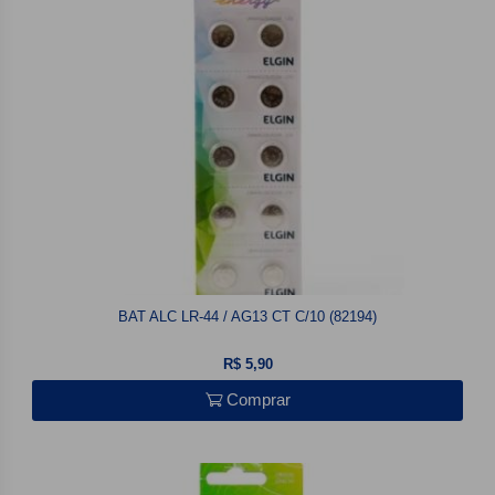
BAT ALC LR-44 / AG13 CT C/10 (82194)
R$ 5,90
Comprar