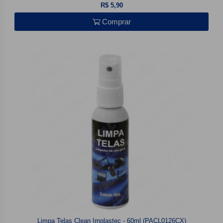
R$ 5,90
Comprar
Limpa Telas Clean Implastec - 60ml (PACL0126CX)