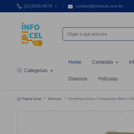
(51)3026-0679
contato@infoecel.com.br
Home
Conteúdo
In
Categorias
Diversos
Películas
Página Inicial
Diversos
Fita Adesiva Durex Transparente 48mm x 5