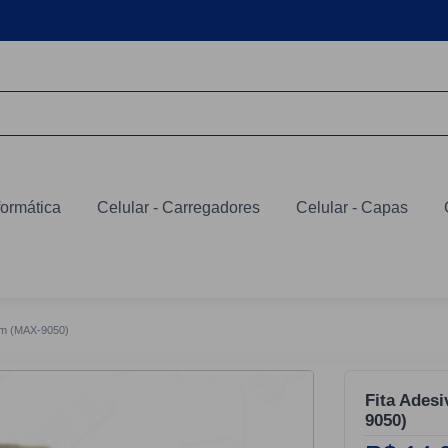
formática
Celular - Carregadores
Celular - Capas
0m (MAX-9050)
Fita Ades
9050)