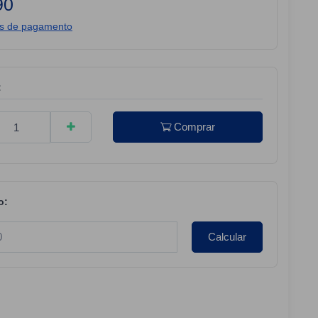
90
es de pagamento
:
Comprar
o:
Calcular