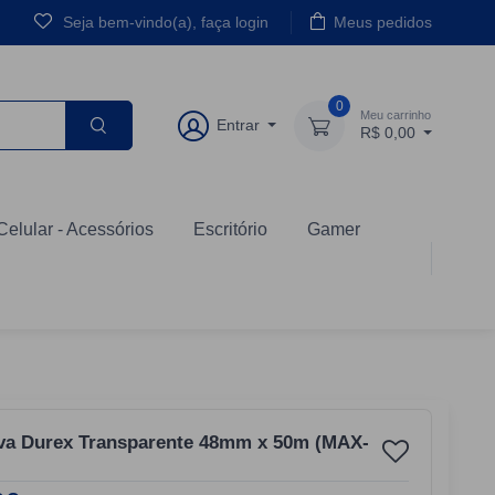
Seja bem-vindo(a), faça login
Meus pedidos
0
Meu carrinho
Entrar
R$ 0,00
Celular - Acessórios
Escritório
Gamer
iva Durex Transparente 48mm x 50m (MAX-