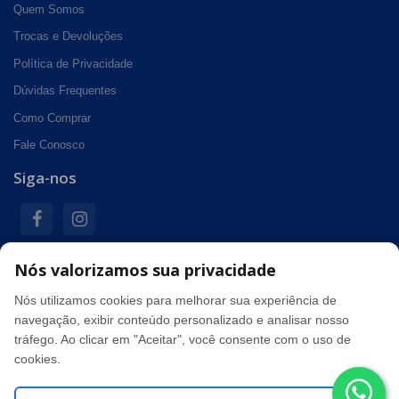
Quem Somos
Trocas e Devoluções
Política de Privacidade
Dúvidas Frequentes
Como Comprar
Fale Conosco
Siga-nos
Nós valorizamos sua privacidade
Formas de pagamento
Nós utilizamos cookies para melhorar sua experiência de
navegação, exibir conteúdo personalizado e analisar nosso
tráfego. Ao clicar em "Aceitar", você consente com o uso de
Segurança
cookies.