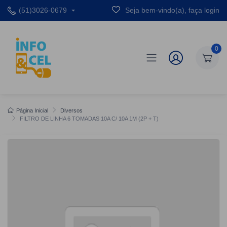
(51)3026-0679
Seja bem-vindo(a), faça login
0
Página Inicial
Diversos
FILTRO DE LINHA 6 TOMADAS 10A C/ 10A 1M (2P + T)