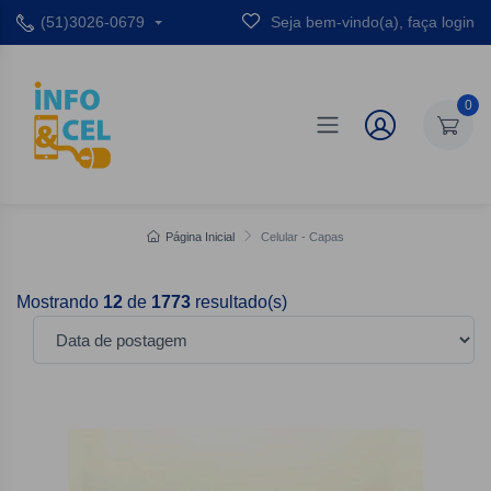
(51)3026-0679
Seja bem-vindo(a), faça login
0
Página Inicial
Celular - Capas
Mostrando
12
de
1773
resultado(s)