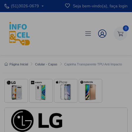
(51)3026-0679
Seja bem-vindo(a), faça login
0
Página Inicial
Celular - Capas
Capinha Transparente TPU Anti Impacto