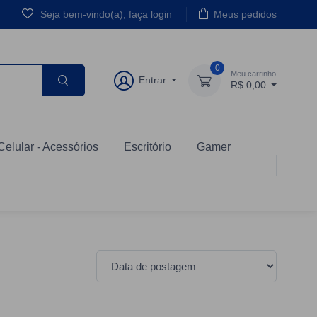
Seja bem-vindo(a), faça login
Meus pedidos
0
Meu carrinho
Entrar
R$ 0,00
Celular - Acessórios
Escritório
Gamer