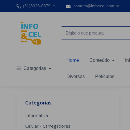
(51)3026-0679
contato@infoecel.com.br
Home
Conteúdo
In
Categorias
Diversos
Películas
Categorias
Informática
Celular - Carregadores