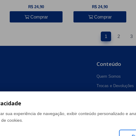
R$ 24,90
R$ 24,90
Comprar
Comprar
1
2
3
Conteúdo
Quem Somos
Trocas e Devoluções
Política de Privacidad
vacidade
Dúvidas Frequentes
Como Comprar
ar sua experiência de navegação, exibir conteúdo personalizado e anal
 de cookies.
Fale Conosco