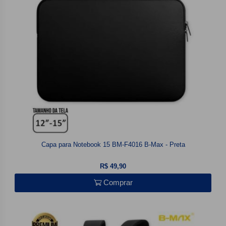
Capa para Notebook 15 BM-F4016 B-Max - Preta
R$ 49,90
Comprar