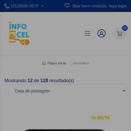
(51)3026-0679
Seja bem-vindo(a), faça login
0
Página Inicial
Informática
Mostrando
12
de
128
resultado(s)