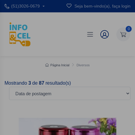
(51)3026-0679
Seja bem-vindo(a), faça login
0
Página Inicial
Diversos
Mostrando
3
de
87
resultado(s)