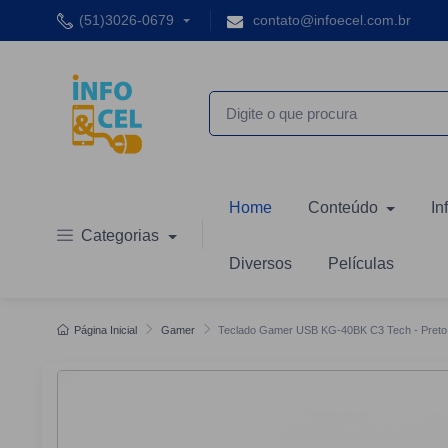
(51)3026-0679
contato@infoecel.com.br
Home
Conteúdo
In
Categorias
Diversos
Películas
Página Inicial
Gamer
Teclado Gamer USB KG-40BK C3 Tech - Preto