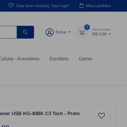
Seja bem-vindo(a), faça login
Meus pedidos
0
Meu carrinho
Entrar
R$ 0,00
Celular - Acessórios
Escritório
Gamer
amer USB KG-40BK C3 Tech - Preto