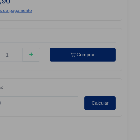
,90
es de pagamento
:
Comprar
o:
Calcular