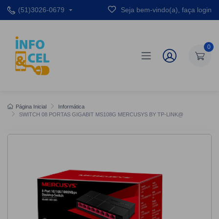
(51)3026-0679
Seja bem-vindo(a), faça login
0
Página Inicial
Informática
SWITCH 08 PORTAS GIGABIT MS108G MERCUSYS BY TP-LINK@