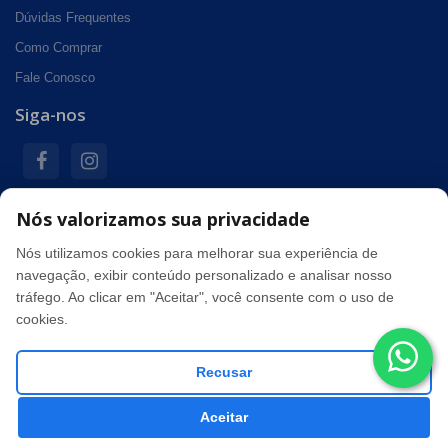
Dúvidas Frequentes
Como Comprar
Fale Conosco
Siga-nos
Nós valorizamos sua privacidade
Formas de pagamento
Nós utilizamos cookies para melhorar sua experiência de
navegação, exibir conteúdo personalizado e analisar nosso
tráfego. Ao clicar em "Aceitar", você consente com o uso de
Segurança
cookies.
Recusar
Info&Cel - CNPJ: 49.945.655/0001-21 © Todos os direitos
Aceitar
reservados. 2026
Loja criada em