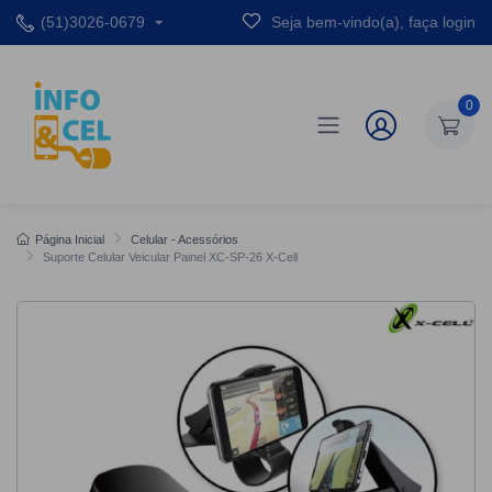
(51)3026-0679
Seja bem-vindo(a), faça login
0
Página Inicial
Celular - Acessórios
Suporte Celular Veicular Painel XC-SP-26 X-Cell