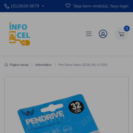
(51)3026-0679
Seja bem-vindo(a), faça login
0
Página Inicial
Informática
Pen Drive Nano 32GB (AL-U-320)