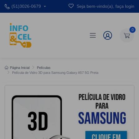
(51)3026-0679
Seja bem-vindo(a), faça login
0
Página Inicial
Películas
Película de Vidro 3D para Samsung Galaxy A57 5G Preta