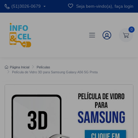
(51)3026-0679
Seja bem-vindo(a), faça login
0
Página Inicial
Películas
Película de Vidro 3D para Samsung Galaxy A56 5G Preta