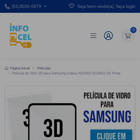
(51)3026-0679
Seja bem-vindo(a), faça login
0
Página Inicial
Películas
Película de Vidro 3D para Samsung Galaxy A52/A52 5G/A52s 5G Preta