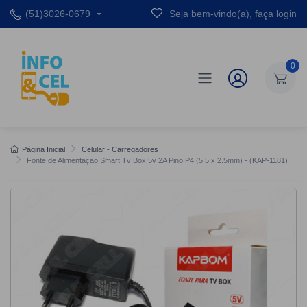
(51)3026-0679
Seja bem-vindo(a), faça login
0
Página Inicial
Celular - Carregadores
Fonte de Alimentaçao Smart Tv Box 5v 2A Pino P4 (5.5 x 2.5mm) - (KAP-1181)