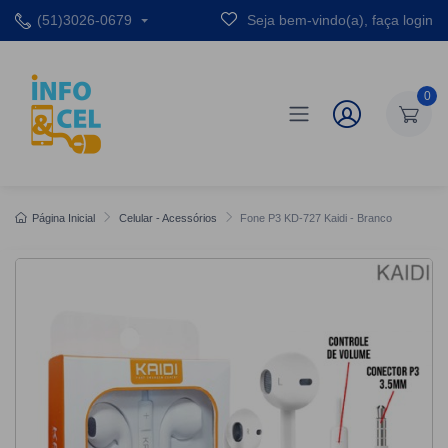
(51)3026-0679
Seja bem-vindo(a), faça login
0
Página Inicial
Celular - Acessórios
Fone P3 KD-727 Kaidi - Branco