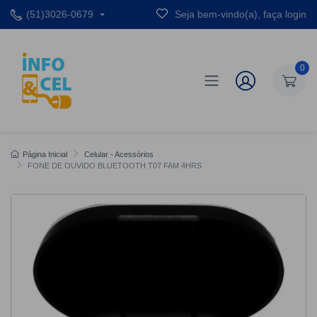
(51)3026-0679
Seja bem-vindo(a), faça login
0
Página Inicial
Celular - Acessórios
FONE DE OUVIDO BLUETOOTH T07 FAM 4HRS