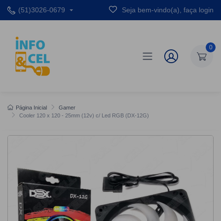
(51)3026-0679
Seja bem-vindo(a), faça login
0
Página Inicial
Gamer
Cooler 120 x 120 - 25mm (12v) c/ Led RGB (DX-12G)