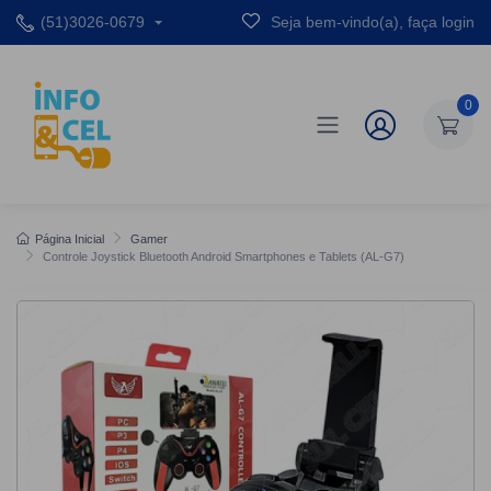
(51)3026-0679
Seja bem-vindo(a), faça login
0
Página Inicial
Gamer
Controle Joystick Bluetooth Android Smartphones e Tablets (AL-G7)