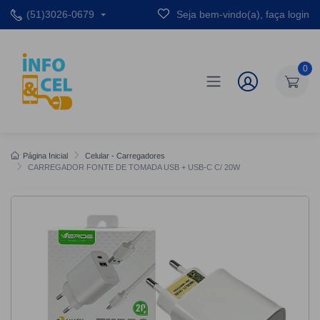
(51)3026-0679
Seja bem-vindo(a), faça login
0
Página Inicial
Celular - Carregadores
CARREGADOR FONTE DE TOMADA USB + USB-C C/ 20W