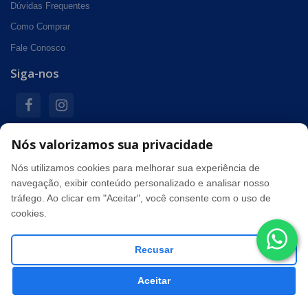
Dúvidas Frequentes
Como Comprar
Fale Conosco
Siga-nos
Nós valorizamos sua privacidade
Formas de pagamento
Nós utilizamos cookies para melhorar sua experiência de
navegação, exibir conteúdo personalizado e analisar nosso
tráfego. Ao clicar em "Aceitar", você consente com o uso de
Segurança
cookies.
Recusar
Info&Cel - CNPJ: 49.945.655/0001-21 © Todos os direitos
Aceitar
reservados. 2026
Loja criada em