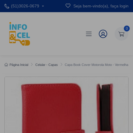
(51)3026-0679
Seja bem-vindo(a), faça login
0
Página Inicial
Celular - Capas
Capa Book Cover Motorola Moto - Vermelha