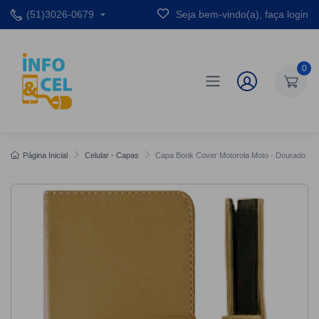
(51)3026-0679
Seja bem-vindo(a), faça login
0
Página Inicial
Celular - Capas
Capa Book Cover Motorola Moto - Dourado