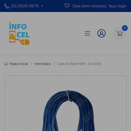
(51)3026-0679
Seja bem-vindo(a), faça login
0
Página Inicial
Informática
Cabo de Rede Rj45 - 3m (104)